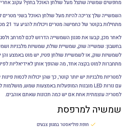
מחפשים שמשיה שתצל מעל שולחן האוכל בחוץ? עקוב אחרי ה
השמשייה שלך צריכה להיות מעל שולחן האוכל בשני מטרים לפ
מתחילות בקוטר של כחמישה מטרים ויכולות להגיע עד 21 מטר ויותר.
לאחר מכן, קבעו את סגנון השמשייה הדרוש לכם למרחב ולסגנ
בחשבון: שמשייה שוק, שמשיית שולח, שמשיות מלבניות ושמש
לשמשיות שוק, או לשמשיית שולחן פטיו, יש מוט באמצע והן י
מתחברות למוט בקצה אחד, מה שהופך אותן לאידיאליות לפינו
למטריות מלבניות יש יותר קוטר, כך שהן יכולות לכסות פינות י
עם נורות LED מובנות המופעלות באמצעות שמש, מושל
למטריה עוצמתית אחת אם יש כמה תכונות שאתם אוהבים.
שמשיה למרפסת
חופת פוליאסטר במגוון צבעים