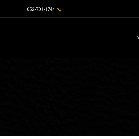
052-701-1744⁩
ר