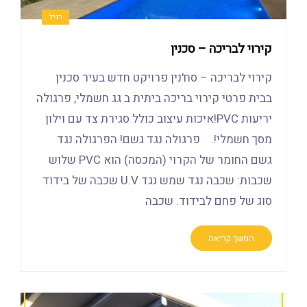
רגיל
קירוי לבריכה – סכנין
קירוי לבריכה – סח'נין פרויקט חדש בעיר סכנין
בבית פרטי קירוי בריכה ביתית ב גג חשמלי, פרגולה
יריעות PVC!איכות עיצוב כולל סגירת צד עם וילון
מסך חשמלי!. פרגולה נגד גשם! הפרגולה נגד
גשם החומר של הקרוי (המכסה) הוא PVC שלוש
שכבות: שכבה נגד שמש נגד U.V שכבה של בידוד
סוג של פחם לבידוד. שכבה
המשך קריאה