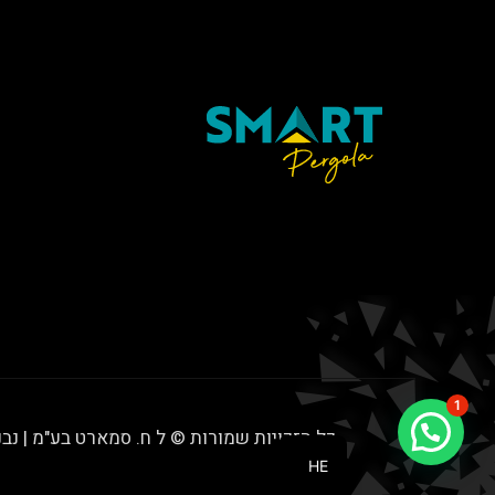
1
כל הזכויות שמורות © ל ח. סמארט בע"מ | נב
HE