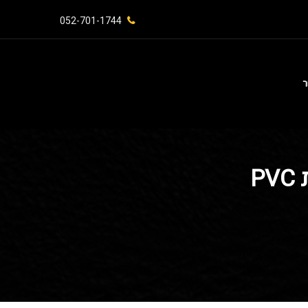
052-701-1744⁩
ר
P