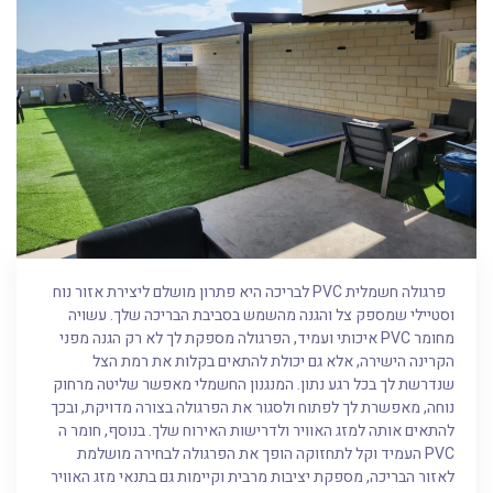
פרגולה חשמלית PVC לבריכה היא פתרון מושלם ליצירת אזור נוח
וסטיילי שמספק צל והגנה מהשמש בסביבת הבריכה שלך. עשויה
מחומר PVC איכותי ועמיד, הפרגולה מספקת לך לא רק הגנה מפני
הקרינה הישירה, אלא גם יכולת להתאים בקלות את רמת הצל
שנדרשת לך בכל רגע נתון. המנגנון החשמלי מאפשר שליטה מרחוק
נוחה, מאפשרת לך לפתוח ולסגור את הפרגולה בצורה מדויקת, ובכך
להתאים אותה למזג האוויר ולדרישות האירוח שלך. בנוסף, חומר ה
PVC העמיד וקל לתחזוקה הופך את הפרגולה לבחירה מושלמת
לאזור הבריכה, מספקת יציבות מרבית וקיימות גם בתנאי מזג האוויר