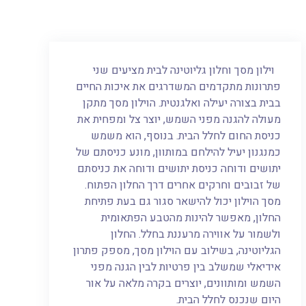
וילון מסך וחלון גליוטינה לבית מציעים שני
פתרונות מתקדמים המשדרגים את איכות החיים
בבית בצורה יעילה ואלגנטית. הוילון מסך מתקן
מעולה להגנה מפני השמש, יוצר צל ומפחית את
כניסת החום לחלל הבית. בנוסף, הוא משמש
כמנגנון יעיל להילחם במותוון, מונע כניסתם של
יתושים ודוחה כניסת יתושים ודוחה את כניסתם
של זבובים וחרקים אחרים דרך החלון הפתוח.
מסך הוילון יכול להישאר סגור גם בעת פתיחת
החלון, מאפשר להינות מהטבע הפתאומית
ולשמור על אווירה מרעננת בחלל. החלון
הגליוטינה, בשילוב עם הוילון מסך, מספק פתרון
אידיאלי שמשלב בין פרטיות לבין הגנה מפני
השמש ומותוונים, יוצרים בקרה מלאה על אור
היום שנכנס לחלל הבית.