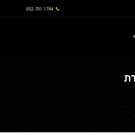
052-701-1744⁩
ר
רת