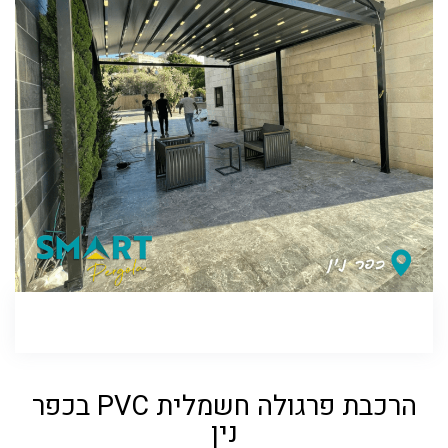
הרכבת פרגולה חשמלית PVC בכפר
נין