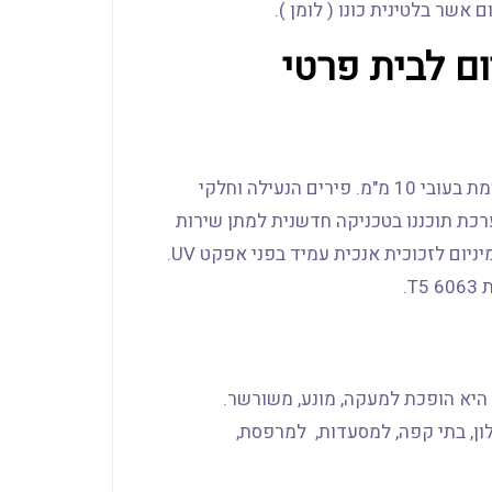
אשר בלטינית כונו ( לומן ).
ום לבית פרטי
זכוכית הזזה המיוצרת עם זכוכית המותג Sisecam מחוסמת בעובי 10 מ"מ. פירים הנעילה וחלקי
רכת תוכננו בטכניקה חדשנית למתן שירות
קל ופרקטי במידת הצורך. שילוב איטום אטמים בין האלומיניום לזכוכית אנכית עמיד בפני אפקט UV.
.
היא הופכת למעקה, מונע, משורשר.
ן, בתי קפה, למסעדות, למרפסת,