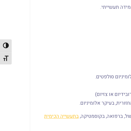
מידה תעשייתי.
הפעל/כ
מתג גו
ומיניום סולפטים.
בידיום או צזיום)
רית, בעיקר אלומיניום.
ול, ברפואה, בקוסמטיקה,
בתעשייה הכימית